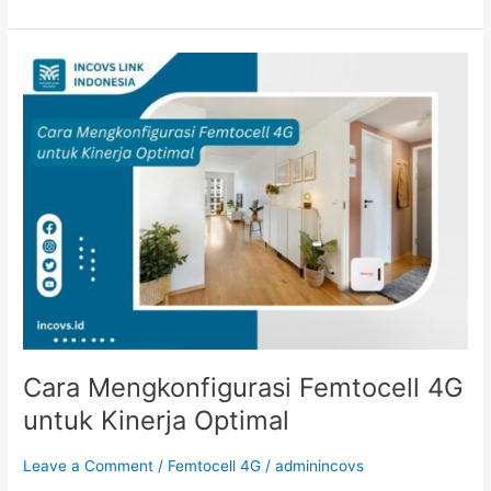
Cara
Mengkonfigurasi
Femtocell
4G
untuk
Kinerja
Optimal
Cara Mengkonfigurasi Femtocell 4G
untuk Kinerja Optimal
Leave a Comment
/
Femtocell 4G
/
adminincovs