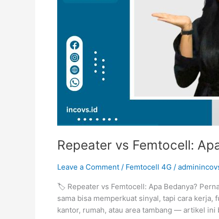
Repeater vs Femtocell: Ap
Leave a Comment
/
Femtocell 4G
/
adminincov
🏷️ Repeater vs Femtocell: Apa Bedanya? Pern
sama bisa memperkuat sinyal, tapi cara kerja
kantor, rumah, atau area tambang — artikel in