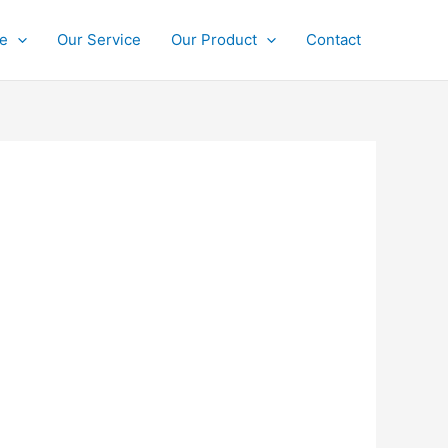
ce
Our Service
Our Product
Contact