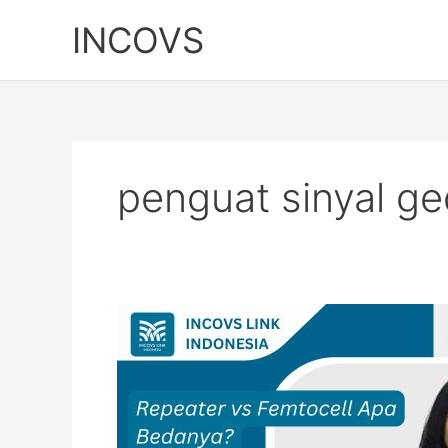
Skip
INCOVS
to
content
penguat sinyal ge
Repeater
vs
Femtocell:
Apa
Bedanya?