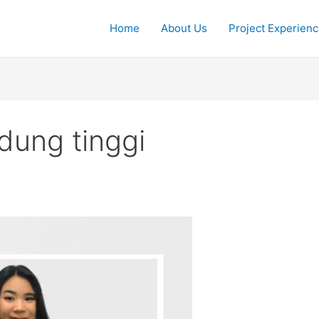
Home
About Us
Project Experien
dung tinggi