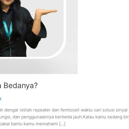
a Bedanya?
s
ah dengar istilah repeater dan femtocell waktu cari solusi si
, fungsi, dan penggunaannya berbeda jauh.Kalau kamu sedang b
i bakal bantu kamu memahami […]