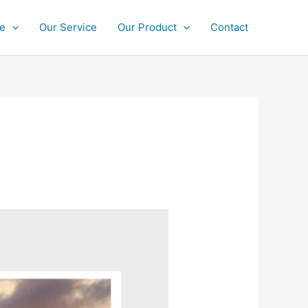
ce
Our Service
Our Product
Contact