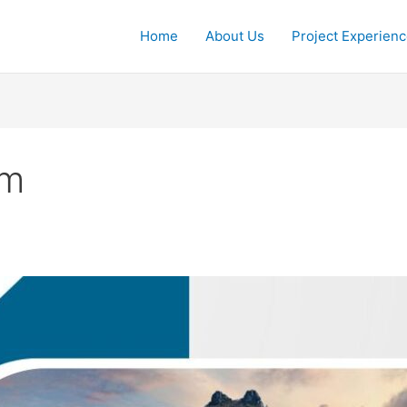
Home
About Us
Project Experien
sm