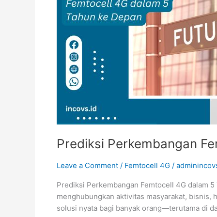
Tahun
ke
Depan
Prediksi Perkembangan Fe
Leave a Comment
/
Femtocell 4G
/
adminincov
Prediksi Perkembangan Femtocell 4G dalam 5 Ta
menghubungkan aktivitas masyarakat, bisnis, h
solusi nyata bagi banyak orang—terutama di d