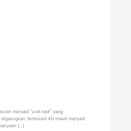
luler menjadi “urat nadi” yang
s digaungkan, femtocell 4G masih menjadi
rtanyaan […]