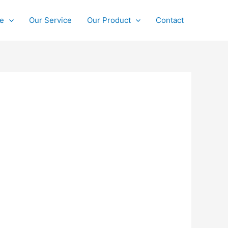
ce
Our Service
Our Product
Contact