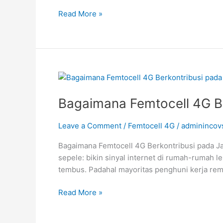
Read More »
Bagaimana
Femtocell
Bagaimana Femtocell 4G Be
4G
Berkontribusi
pada
Leave a Comment
/
Femtocell 4G
/
adminincov
Jaringan
Bagaimana Femtocell 4G Berkontribusi pada Ja
5G?
sepele: bikin sinyal internet di rumah-rumah l
tembus. Padahal mayoritas penghuni kerja remot
Read More »