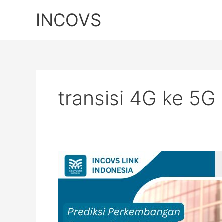
Skip
INCOVS
to
content
transisi 4G ke 5G
Prediksi
Perkembangan
Femtocell
4G
dalam
5