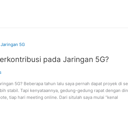
rkontribusi pada Jaringan 5G?
s
ringan 5G? Beberapa tahun lalu saya pernah dapat proyek di s
ebih stabil. Tapi kenyataannya, gedung-gedung rapat dengan dind
e, tiap hari meeting online. Dari situlah saya mulai “kenal