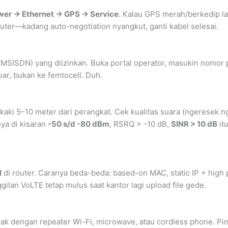
wer → Ethernet → GPS → Service
. Kalau GPS merah/berkedip la
router—kadang auto-negotiation nyangkut, ganti kabel selesai.
(MSISDN) yang diizinkan. Buka portal operator, masukin nomor 
ar, bukan ke femtocell. Duh.
 kaki 5–10 meter dari perangkat. Cek kualitas suara (ngeresek ng
nya di kisaran
-50 s/d -80 dBm
, RSRQ > -10 dB,
SINR > 10 dB
it
l
di router. Caranya beda-beda: based-on MAC, static IP + high
gilan VoLTE tetap mulus saat kantor lagi upload file gede.
jarak dengan repeater Wi-Fi, microwave, atau cordless phone. Pi