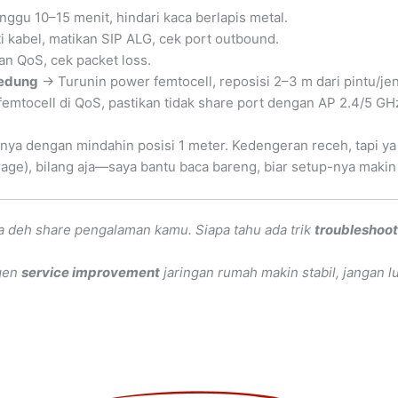
nggu 10–15 menit, hindari kaca berlapis metal.
 kabel, matikan SIP ALG, cek port outbound.
n QoS, cek packet loss.
gedung
→ Turunin power femtocell, reposisi 2–3 m dari pintu/jen
femtocell di QoS, pastikan tidak share port dengan AP 2.4/5 GHz
hanya dengan mindahin posisi 1 meter. Kedengeran receh, tapi y
e), bilang aja—saya bantu baca bareng, biar setup-nya makin r
a deh share pengalaman kamu. Siapa tahu ada trik
troubleshoot
ngen
service improvement
jaringan rumah makin stabil, jangan lu