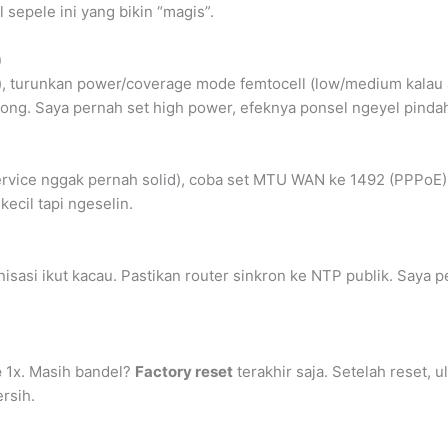
 sepele ini yang bikin “magis”.
)
), turunkan power/coverage mode femtocell (low/medium kalau 
ng. Saya pernah set high power, efeknya ponsel ngeyel pindah-
service nggak pernah solid), coba set MTU WAN ke 1492 (PPPoE)
kecil tapi ngeselin.
sasi ikut kacau. Pastikan router sinkron ke NTP publik. Saya 
e
1x. Masih bandel?
Factory reset
terakhir saja. Setelah reset, u
rsih.