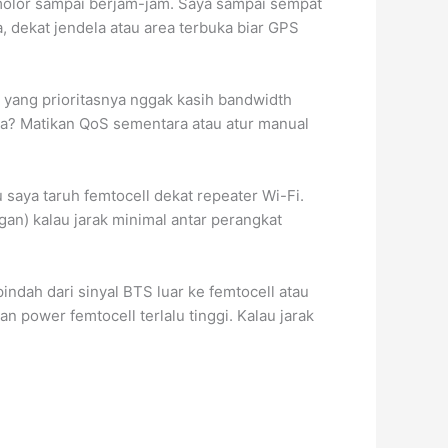
sa molor sampai berjam-jam. Saya sampai sempat
a, dekat jendela atau area terbuka biar GPS
 yang prioritasnya nggak kasih bandwidth
nya? Matikan QoS sementara atau atur manual
u saya taruh femtocell dekat repeater Wi-Fi.
gan) kalau jarak minimal antar perangkat
 pindah dari sinyal BTS luar ke femtocell atau
n power femtocell terlalu tinggi. Kalau jarak