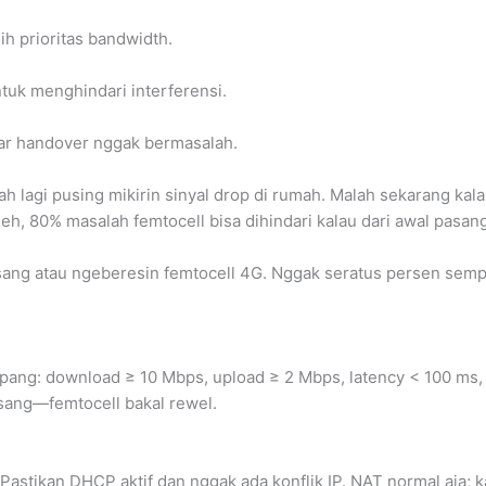
ih prioritas bandwidth.
tuk menghindari interferensi.
ar handover nggak bermasalah.
rnah lagi pusing mikirin sinyal drop di rumah. Malah sekarang k
deh, 80% masalah femtocell bisa dihindari kalau dari awal pasa
sang atau ngeberesin femtocell 4G. Nggak seratus persen sempu
mpang: download ≥ 10 Mbps, upload ≥ 2 Mbps, latency < 100 ms, j
sang—femtocell bakal rewel.
 Pastikan DHCP aktif dan nggak ada konflik IP. NAT normal aja;