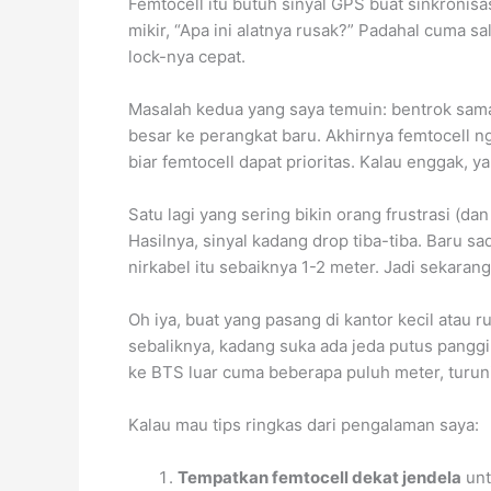
Femtocell itu butuh sinyal GPS buat sinkronisa
mikir, “Apa ini alatnya rusak?” Padahal cuma s
lock-nya cepat.
Masalah kedua yang saya temuin: bentrok sama
besar ke perangkat baru. Akhirnya femtocell n
biar femtocell dapat prioritas. Kalau enggak, y
Satu lagi yang sering bikin orang frustrasi (da
Hasilnya, sinyal kadang drop tiba-tiba. Baru s
nirkabel itu sebaiknya 1-2 meter. Jadi sekarang 
Oh iya, buat yang pasang di kantor kecil atau 
sebaliknya, kadang suka ada jeda putus panggila
ke BTS luar cuma beberapa puluh meter, turunin
Kalau mau tips ringkas dari pengalaman saya:
Tempatkan femtocell dekat jendela
unt