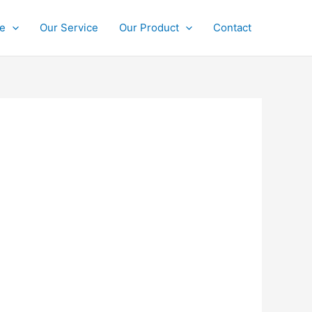
ce
Our Service
Our Product
Contact