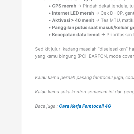
•
GPS merah
→ Pindah dekat jendela, tu
•
Internet LED merah
→ Cek DHCP, ganti
•
Aktivasi > 40 menit
→ Tes MTU, matika
•
Panggilan putus saat masuk/keluar 
•
Kecepatan data lemot
→ Prioritaskan 
Sedikit jujur: kadang masalah “diselesaikan” 
yang kamu bingung (PCI, EARFCN, mode coverag
Kalau kamu pernah pasang femtocell juga, cob
Kalau kamu suka konten semacam ini dan pe
Baca juga :
Cara Kerja Femtocell 4G