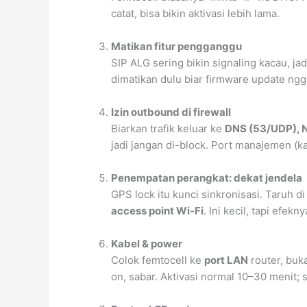
catat, bisa bikin aktivasi lebih lama.
Matikan fitur pengganggu
SIP ALG sering bikin signaling kacau, ja
dimatikan dulu biar firmware update ng
Izin outbound di firewall
Biarkan trafik keluar ke
DNS (53/UDP), 
jadi jangan di-block. Port manajemen (
Penempatan perangkat: dekat jendela
GPS lock itu kunci sinkronisasi. Taruh d
access point Wi-Fi
. Ini kecil, tapi efek
Kabel & power
Colok femtocell ke
port LAN
router, buk
on, sabar. Aktivasi normal 10–30 menit