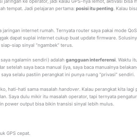
si jaringan ke operator, jadi kalau GPS-nya lemot, aktivasi bi
alah tempat. Jadi pelajaran pertama:
posisi itu penting
. Kalau bis
 jaringan internet rumah. Ternyata router saya pakai mode QoS
ggak dapat suplai internet cukup buat update firmware. Solusi
a siap-siap sinyal “ngambek” terus.
n saya ngalamin sendiri) adalah
gangguan interferensi
. Waktu it
adar setelah saya baca manual (iya, saya baca manualnya belakan
saya selalu pastiin perangkat ini punya ruang “privasi” sendiri.
ruko, hati-hati sama masalah
handover
. Kalau perangkat kita lagi
n. Saya dulu mikir itu masalah operator, tapi ternyata pengatura
 power output bisa bikin transisi sinyal lebih mulus.
uk GPS cepat.