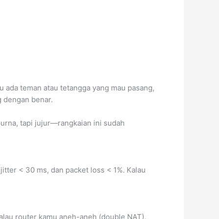
alau ada teman atau tetangga yang mau pasang,
ng dengan benar.
rna, tapi jujur—rangkaian ini sudah
itter < 30 ms, dan packet loss < 1%. Kalau
 kalau router kamu aneh-aneh (double NAT),