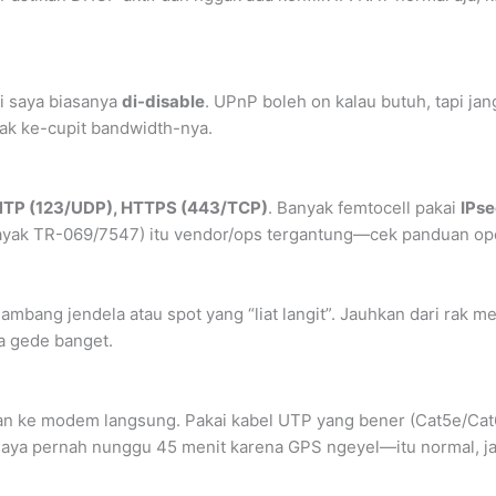
di saya biasanya
di-disable
. UPnP boleh on kalau butuh, tapi j
gak ke-cupit bandwidth-nya.
NTP (123/UDP), HTTPS (443/TCP)
. Banyak femtocell pakai
IPs
kayak TR-069/7547) itu vendor/ops tergantung—cek panduan oper
i ambang jendela atau spot yang “liat langit”. Jauhkan dari rak 
nya gede banget.
an ke modem langsung. Pakai kabel UTP yang bener (Cat5e/Cat
; saya pernah nunggu 45 menit karena GPS ngeyel—itu normal, ja