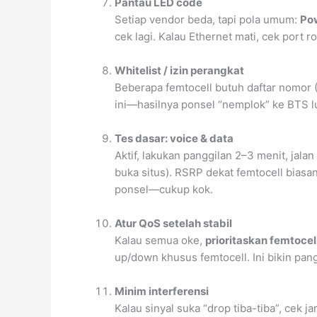
Pantau LED code
Setiap vendor beda, tapi pola umum:
Po
cek lagi. Kalau Ethernet mati, cek port 
Whitelist / izin perangkat
Beberapa femtocell butuh daftar nomor 
ini—hasilnya ponsel “nemplok” ke BTS lu
Tes dasar: voice & data
Aktif, lakukan panggilan 2–3 menit, jalan
buka situs). RSRP dekat femtocell biasa
ponsel—cukup kok.
Atur QoS setelah stabil
Kalau semua oke,
prioritaskan femtocel
up/down khusus femtocell. Ini bikin pang
Minim interferensi
Kalau sinyal suka “drop tiba-tiba”, cek 