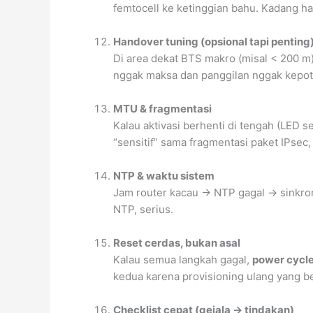
femtocell ke ketinggian bahu. Kadang hal
Handover tuning (opsional tapi penting
Di area dekat BTS makro (misal < 200 m
nggak maksa dan panggilan nggak kepoto
MTU & fragmentasi
Kalau aktivasi berhenti di tengah (LED 
“sensitif” sama fragmentasi paket IPsec, 
NTP & waktu sistem
Jam router kacau → NTP gagal → sinkroni
NTP, serius.
Reset cerdas, bukan asal
Kalau semua langkah gagal,
power cycl
kedua karena provisioning ulang yang be
Checklist cepat (gejala → tindakan)